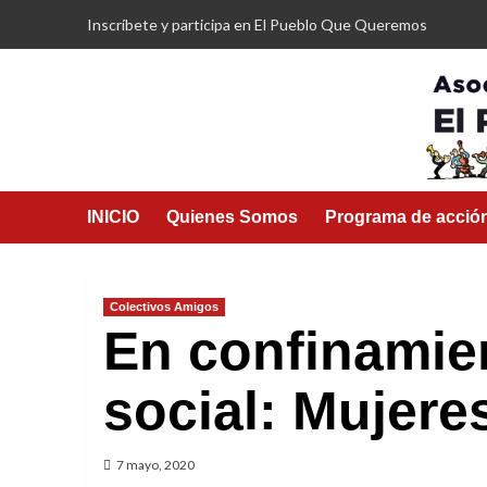
Saltar
Inscríbete y participa en El Pueblo Que Queremos
al
contenido
INICIO
Quienes Somos
Programa de acció
Colectivos Amigos
En confinamie
social: Mujere
7 mayo, 2020