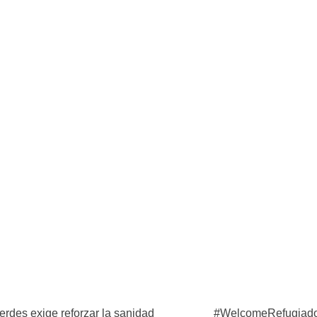
rra
a.net
/
ack.org/
a.net/activismo/mdnmadrid/index.htm
gromadrid.blogspot.com/
rdes exige reforzar la sanidad
#WelcomeRefugiados