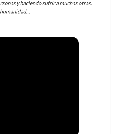
onas y haciendo sufrir a muchas otras,
la humanidad…
ia está matando a
s una reflexión más
neta y la de toda la
Fuente:
#MujeresDeNegro