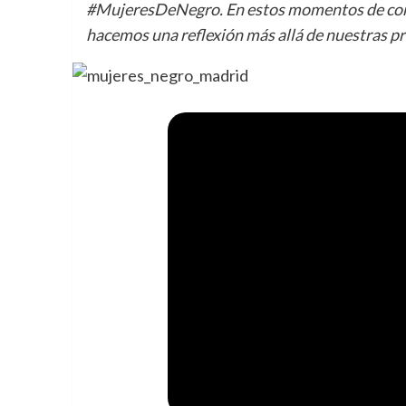
#MujeresDeNegro. En estos momentos de confi
hacemos una reflexión más allá de nuestras pr
En estos momento
tantas personas y 
allá de nuestras pr