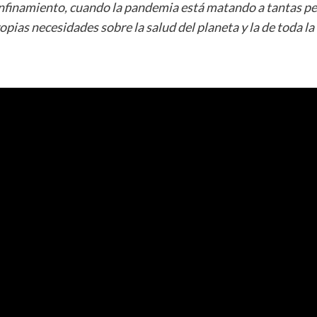
namiento, cuando la pandemia está matando a tantas pers
opias necesidades sobre la salud del planeta y la de toda 
s de confinamiento, cuando la pandem
haciendo sufrir a muchas otras, hacemo
opias necesidades sobre la salud del pla
humanidad.