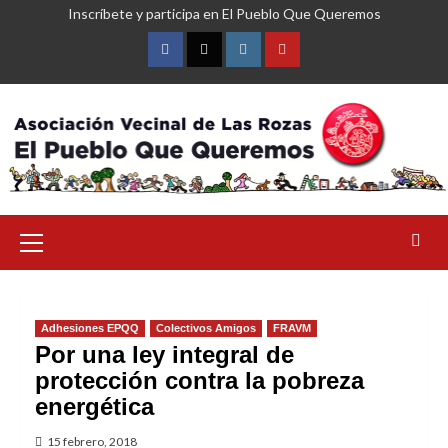
Saltar
Inscríbete y participa en El Pueblo Que Queremos
al
contenido
Facebook
Twitter
Instagram
YouTube
Menú
primario
Adhesiones EPQQ
Colectivos Amigos
FRAVM
Por una ley integral de
protección contra la pobreza
energética
15 febrero, 2018