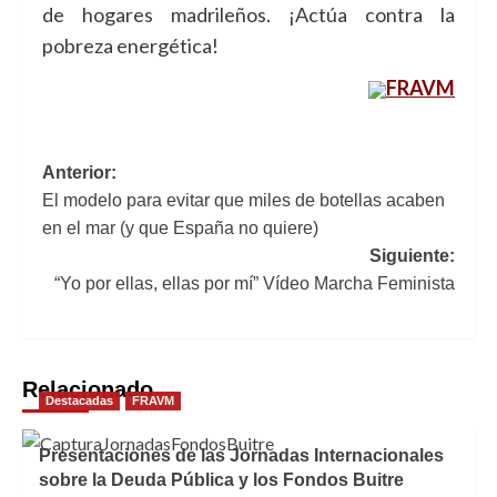
de hogares madrileños. ¡Actúa contra la
pobreza energética!
FRAVM
Navegación
Anterior:
El modelo para evitar que miles de botellas acaben
de
en el mar (y que España no quiere)
entradas
Siguiente:
“Yo por ellas, ellas por mí” Vídeo Marcha Feminista
Relacionado
Destacadas
FRAVM
Presentaciones de las Jornadas Internacionales
sobre la Deuda Pública y los Fondos Buitre