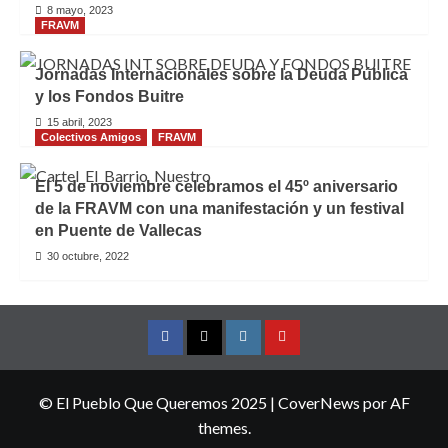
8 mayo, 2023
FRAVM
Jornadas Internacionales sobre la Deuda Pública
y los Fondos Buitre
15 abril, 2023
Colectivos Amigos
FRAVM
El 5 de noviembre celebramos el 45º aniversario
de la FRAVM con una manifestación y un festival
en Puente de Vallecas
30 octubre, 2022
Facebook
Twitter
Instagram
YouTube
© El Pueblo Que Queremos 2025
|
CoverNews
por AF
themes.