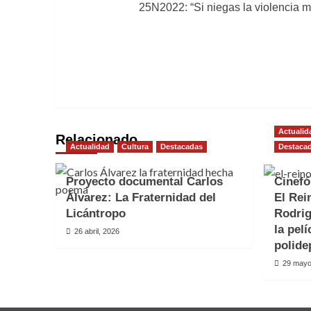
25N2022: “Si niegas la violencia m
de
entradas
Actualid
Relacionado
Actualidad
Cultura
Destacadas
Destaca
Proyecto documental Carlos
Cinefó
Álvarez: La Fraternidad del
El Rei
Licántropo
Rodrig
la pelí
26 abril, 2026
polide
29 mayo