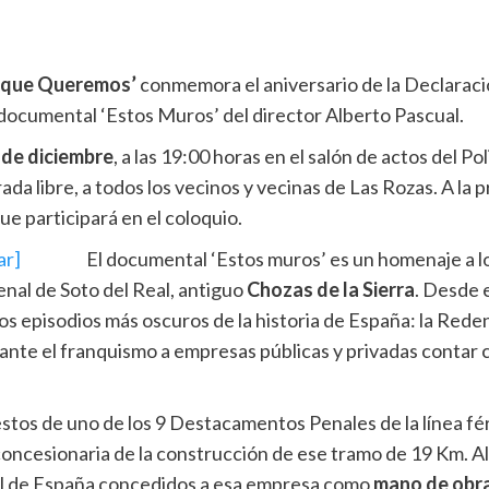
o que Queremos’
conmemora el aniversario de la Declaraci
ocumental ‘Estos Muros’ del director Alberto Pascual.
 de diciembre
, a las 19:00 horas en el salón de actos del P
ada libre, a todos los vecinos y vecinas de Las Rozas. A la p
que participará en el coloquio.
El documental ‘Estos muros’ es un homenaje a l
nal de Soto del Real, antiguo
Chozas de la Sierra
. Desde e
s episodios más oscuros de la historia de España: la Reden
rante el franquismo a empresas públicas y privadas contar 
restos de uno de los 9 Destacamentos Penales de la línea f
oncesionaria de la construcción de ese tramo de 19 Km. All
vil de España concedidos a esa empresa como
mano de obr