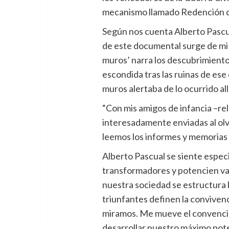
mecanismo llamado Redención de
Según nos cuenta Alberto Pascual
de este documental surge de mi 
muros’ narra los descubrimientos
escondida tras las ruinas de ese
muros alertaba de lo ocurrido all
“Con mis amigos de infancia –rel
interesadamente enviadas al olvi
leemos los informes y memorias q
Alberto Pascual se siente espec
transformadores y potencien val
nuestra sociedad se estructura
triunfantes definen la convivenc
miramos. Me mueve el convencim
desarrollar nuestro máximo potenc