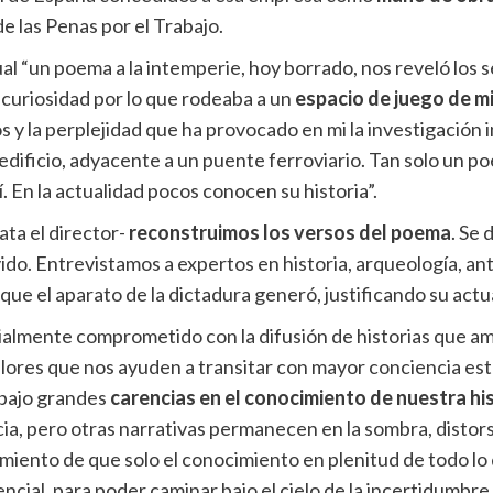
 las Penas por el Trabajo.
 “un poema a la intemperie, hoy borrado, nos reveló los se
curiosidad por lo que rodeaba a un
espacio de juego de mi
 y la perplejidad que ha provocado en mi la investigación i
 edificio, adyacente a un puente ferroviario. Tan solo un 
í. En la actualidad pocos conocen su historia”.
ata el director-
reconstruimos los versos del poema
. Se 
do. Entrevistamos a expertos en historia, arqueología, ant
ue el aparato de la dictadura generó, justificando su actu
ialmente comprometido con la difusión de historias que a
ores que nos ayuden a transitar con mayor conciencia est
 bajo grandes
carencias en el conocimiento de nuestra his
ia, pero otras narrativas permanecen en la sombra, distor
iento de que solo el conocimiento en plenitud de todo lo
ial, para poder caminar bajo el cielo de la incertidumbre, a