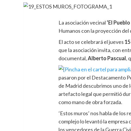
La asociación vecinal
‘El Puebl
Humanos con la proyección del d
El acto se celebrará el jueves
15
que la asociación invita, con entr
documental,
Alberto Pascual
, 
pasaron por el Destacamento Pe
de Madrid descubrimos uno de lo
artefacto legal que permitió du
como mano de obra forzada.
‘Estos muros’ nos habla de los 
complejo lo levantó la empresa c
los vencedores de la Guerra Ci