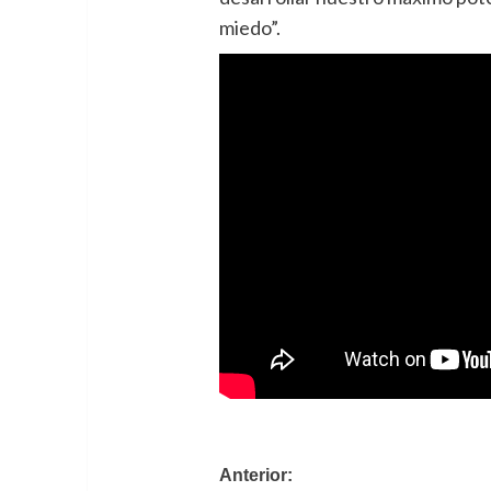
miedo”.
Navegación
Anterior: