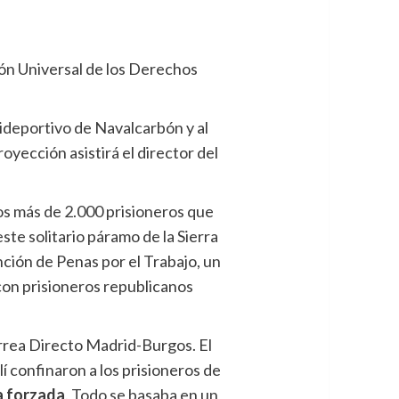
ón Universal de los Derechos
olideportivo de Navalcarbón y al
royección asistirá el director del
os más de 2.000 prisioneros que
ste solitario páramo de la Sierra
ción de Penas por el Trabajo, un
con prisioneros republicanos
érrea Directo Madrid-Burgos. El
í confinaron a los prisioneros de
a forzada
. Todo se basaba en un