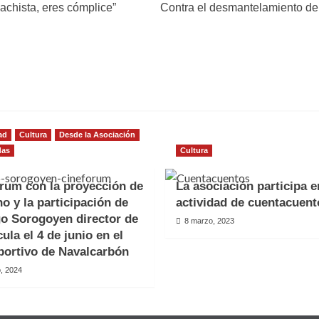
achista, eres cómplice”
Contra el desmantelamiento de 
ad
Cultura
Desde la Asociación
das
Cultura
rum con la proyección de
La asociación participa e
no y la participación de
actividad de cuentacuent
o Sorogoyen director de
8 marzo, 2023
cula el 4 de junio en el
portivo de Navalcarbón
, 2024