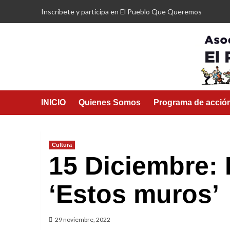
Saltar
Inscríbete y participa en El Pueblo Que Queremos
al
contenido
INICIO
Quienes Somos
Programa de acció
Cultura
15 Diciembre:
‘Estos muros’
29 noviembre, 2022