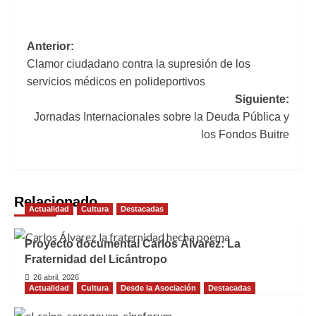
Navegación
Anterior:
Clamor ciudadano contra la supresión de los
de
servicios médicos en polideportivos
entradas
Siguiente:
Jornadas Internacionales sobre la Deuda Pública y
los Fondos Buitre
Relacionado
Actualidad
Cultura
Destacadas
Proyecto documental Carlos Álvarez: La
Fraternidad del Licántropo
26 abril, 2026
Actualidad
Cultura
Desde la Asociación
Destacadas