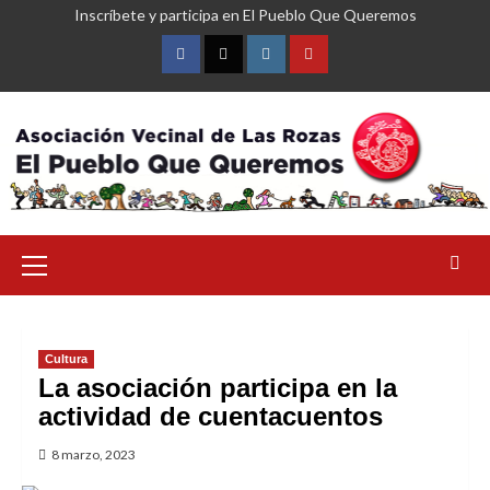
Saltar
Inscríbete y participa en El Pueblo Que Queremos
al
contenido
Facebook
Twitter
Instagram
YouTube
Menú
primario
Cultura
La asociación participa en la
actividad de cuentacuentos
8 marzo, 2023