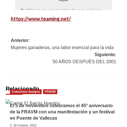
https://www.teaming.net/
Navegación
Anterior:
Mujeres ganaderas, una labor esencial para la vida
de
Siguiente:
entradas
50 AÑOS DESPUÉS DEL 2001
Relacionado
Colectivos Amigos
FRAVM
El 5 de noviembre celebramos el 45º aniversario
de la FRAVM con una manifestación y un festival
en Puente de Vallecas
30 octubre, 2022