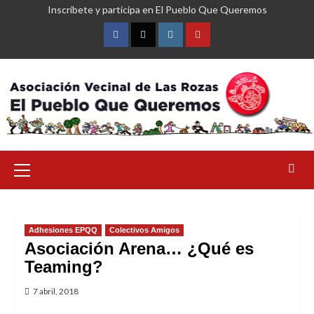
Saltar
Inscríbete y participa en El Pueblo Que Queremos
al
contenido
Facebook
Twitter
Instagram
YouTube
Menú
primario
Adhesiones EPQQ
Colectivos Amigos
Asociación Arena… ¿Qué es
Teaming?
7 abril, 2018