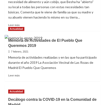
necesidad de alimento y aún cobijo, que Besha ha “abierto”
su local a todas las personas con estas necesidades tan
básicas. Comenta que le viene de familia ya que su madre y
su abuelo vienen haciendo lo mismo en su tierra…
Leer
Leer más
más
Actualidad
sobre
Asociación
Memoria de Actividades de El Pueblo Que
unión
Queremos 2019
de
africanos
7 febrero, 2021
en
Memoria de actividades realizadas y en las que ha participado
España
durante el año 2019 La Asociación Vecinal de Las Rozas de
–
Madrid El Pueblo Que Queremos
besha
wear
Leer
Leer más
–
más
Lavapiés
sobre
Memoria
Actualidad
de
Actividades
Decálogo contra la COVID-19 en la Comunidad de
de
Madrid