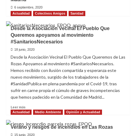
El
Pueblo
6 septiembre, 2020
Que
Actualidad
Colectivos Amigos
Sanidad
Queremos
2019
Desde la Asociación Vecinal El Pueblo Que
Queremos apoyamos al movimiento
#SanitariosNecesarios
18 junio, 2020
Desde la Asociación Vecinal El Pueblo Que Queremos de Las
Rozas Apoyamos al movimiento #SanitariosNecesarios.
Hemos recibido con ilusión compartida y esperanza este
nuevo movimiento, surgido de los trabajadores de la
#SanidadPublica en plena pandemia por el Covid-19, tras
sufrir en carne propia el cúmulo de graves incompetencias
que hemos padecido en la Comunidad de Madrid...
Leer
Leer más
más
Actualidad
Medio Ambiente
Opinión y Actualidad
sobre
Desde
Verano y riesgos de incendios en Las Rozas
la
Asociación
15 junio, 2020