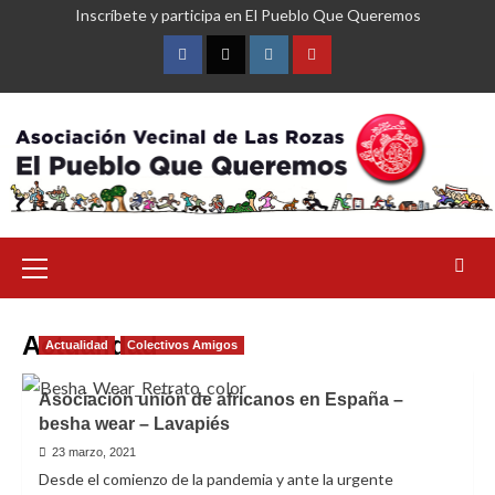
Saltar
Inscríbete y participa en El Pueblo Que Queremos
al
contenido
Facebook
Twitter
Instagram
YouTube
Menú
primario
Actualidad
Actualidad
Colectivos Amigos
Asociación unión de africanos en España –
besha wear – Lavapiés
23 marzo, 2021
Desde el comienzo de la pandemia y ante la urgente