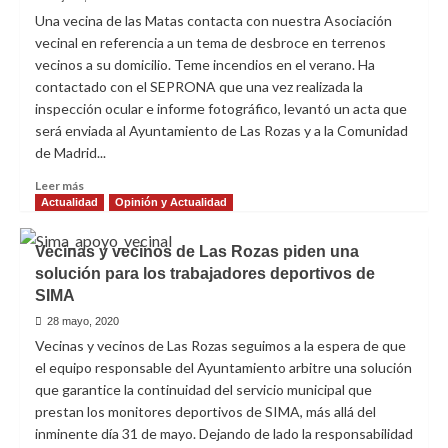
Vecinal
Una vecina de las Matas contacta con nuestra Asociación
El
vecinal en referencia a un tema de desbroce en terrenos
Pueblo
vecinos a su domicilio. Teme incendios en el verano. Ha
Que
contactado con el SEPRONA que una vez realizada la
Queremos
inspección ocular e informe fotográfico, levantó un acta que
apoyamos
será enviada al Ayuntamiento de Las Rozas y a la Comunidad
al
movimiento
de Madrid...
#SanitariosNecesarios
Leer
Leer más
más
Actualidad
Opinión y Actualidad
sobre
Verano
Vecinas y vecinos de Las Rozas piden una
y
solución para los trabajadores deportivos de
riesgos
SIMA
de
incendios
28 mayo, 2020
en
Vecinas y vecinos de Las Rozas seguimos a la espera de que
Las
el equipo responsable del Ayuntamiento arbitre una solución
Rozas
que garantice la continuidad del servicio municipal que
prestan los monitores deportivos de SIMA, más allá del
inminente día 31 de mayo. Dejando de lado la responsabilidad