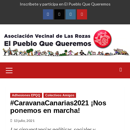
Saltar
Inscríbete y participa en El Pueblo Que Queremos
al
contenido
Facebook
Twitter
Instagram
YouTube
Menú
primario
Adhesiones EPQQ
Colectivos Amigos
#CaravanaCanarias2021 ¡Nos
ponemos en marcha!
13 julio, 2021
Las circunstancias políticas, sociales y